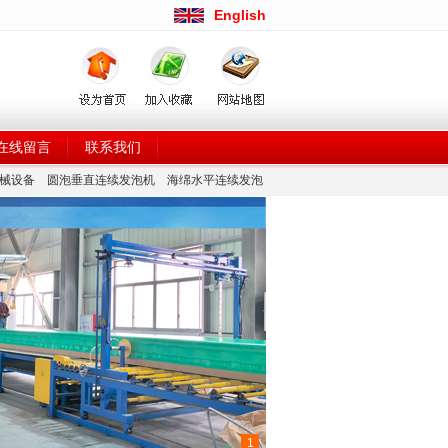
English
在线留言
联系我们
机械设备 圆泡垂直连续发泡机 海绵水平连续发泡
海绵 立式海绵圆泡发泡机 发泡机 海绵夹具机械
直圆泡设备 水平泡设备聚氨酯设备 聚氨酯海绵发泡
发泡线 海绵机器 泡绵机械 海绵发泡机 海绵机械设
泡生产线 海绵发泡系列 海绵发泡线 海绵发泡机 海
水平连续发泡机 水平连续发泡设备 水平连续发泡机器
 海绵手工发泡机 海绵路轨平切机
1