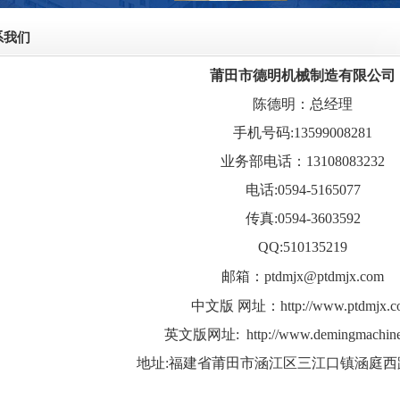
系我们
莆田市德明机械制造有限公司
陈德明：总经理
手机号码:13599008281
业务部电话：13108083232
电话:0594-5165077
传真:0594-3603592
QQ:510135219
邮箱：
ptdmjx
@
ptdmjx
.com
中文版 网址：
http://www.ptdmjx.
英文版网址:
http://www.demingmachin
地址:福建省莆田市涵江区三江口镇涵庭西路